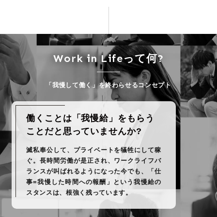
Work in Lifeって何?
「我慢して働く」を終わらせるコンセプト
働
く
こ
と
は
「
我
慢
給
」
を
も
ら
う
こ
と
だ
と
思
っ
て
い
ま
せ
ん
か
?
滅
私
奉
公
し
て
、
プ
ラ
イ
ベ
ー
ト
を
犠
牲
に
し
て
稼
ぐ
。
長
時
間
労
働
が
是
正
さ
れ
、
ワ
ー
ク
ラ
イ
フ
バ
ラ
ン
ス
が
叫
ば
れ
る
よ
う
に
な
っ
た
今
で
も
、
「
仕
事
=
我
慢
し
た
時
間
へ
の
報
酬
」
と
い
う
我
慢
給
の
ス
タ
ン
ス
は
、
根
強
く
残
っ
て
い
ま
す
。