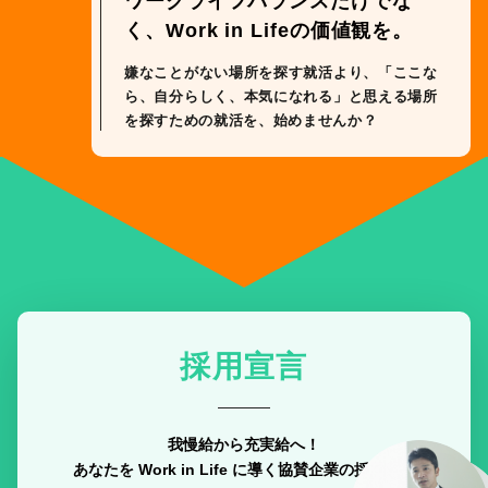
ワ
ー
ク
ラ
イ
フ
バ
ラ
ン
ス
だ
け
で
な
く
、
W
o
r
k
i
n
L
i
f
e
の
価
値
観
を
。
嫌
な
こ
と
が
な
い
場
所
を
探
す
就
活
よ
り
、
「
こ
こ
な
ら
、
自
分
ら
し
く
、
本
気
に
な
れ
る
」
と
思
え
る
場
所
を
探
す
た
め
の
就
活
を
、
始
め
ま
せ
ん
か
？
採用宣言
我慢給から充実給へ！
あなたを Work in Life に導く協賛企業の採用宣言