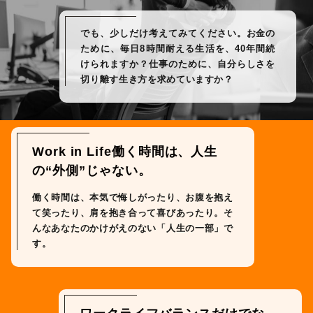
で
も
、
少
し
だ
け
考
え
て
み
て
く
だ
さ
い
。
お
金
の
た
め
に
、
毎
日
8
時
間
耐
え
る
生
活
を
、
4
0
年
間
続
け
ら
れ
ま
す
か
？
仕
事
の
た
め
に
、
自
分
ら
し
さ
を
切
り
離
す
生
き
方
を
求
め
て
い
ま
す
か
？
W
o
r
k
i
n
L
i
f
e
働
く
時
間
は
、
人
生
の
“
外
側
”
じ
ゃ
な
い
。
働
く
時
間
は
、
本
気
で
悔
し
が
っ
た
り
、
お
腹
を
抱
え
て
笑
っ
た
り
、
肩
を
抱
き
合
っ
て
喜
び
あ
っ
た
り
。
そ
ん
な
あ
な
た
の
か
け
が
え
の
な
い
「
人
生
の
一
部
」
で
す
。