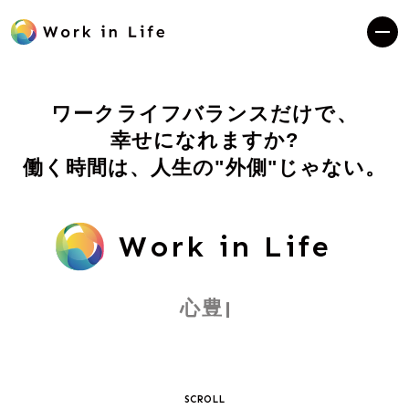
Work in Life
ワークライフバランスだけで、
幸せになれますか?
働く時間は、人生の"外側"じゃない。
Work in Life
心
豊
か
に
働
く
、
ウ
ソ
の
な
い
大
人
た
SCROLL