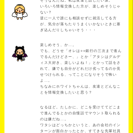
そうなんだね。私は友達と話したい派。
いろいろ情報交換した方が、楽しめそうじゃ
ない？
逆に一人で誰にも相談せずに就活してる方
が、気分が落ちたりうまくいかないときに塞
ぎ込んだりしちゃいそう・・・
楽しめそう、か…。
でも、どうせ「オレは○○銀行の三次まで進ん
でるんだけどさー、」とか「アタシはグルデ
ィス大好き、楽しいよね！」とかって話をさ
れて、嫌でも自分がどれだけ劣ってるのか見
せつけられる、ってことになりそうで怖い
よ…。
ちなみにホワイトちゃんは、友達とどんなこ
とを情報交換したいと思う？
なるほど。たしかに、どこを受けててどこま
で進んでるとかの自慢話でマウント取られる
のは嫌だね…。
ワタシはどっちかというと、あの会社のイン
ターンが面白かったとか、すてきな先輩社員