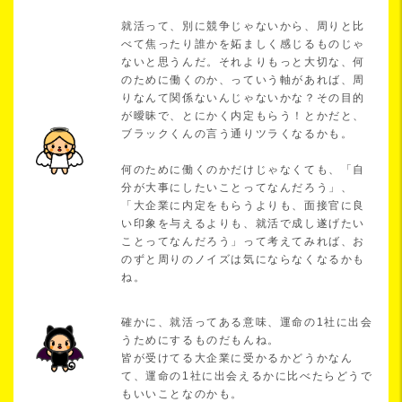
就活って、別に競争じゃないから、周りと比
べて焦ったり誰かを妬ましく感じるものじゃ
ないと思うんだ。それよりもっと大切な、何
のために働くのか、っていう軸があれば、周
りなんて関係ないんじゃないかな？その目的
が曖昧で、とにかく内定もらう！とかだと、
ブラックくんの言う通りツラくなるかも。
何のために働くのかだけじゃなくても、「自
分が大事にしたいことってなんだろう」、
「大企業に内定をもらうよりも、面接官に良
い印象を与えるよりも、就活で成し遂げたい
ことってなんだろう」って考えてみれば、お
のずと周りのノイズは気にならなくなるかも
ね。
確かに、就活ってある意味、運命の1社に出会
うためにするものだもんね。
皆が受けてる大企業に受かるかどうかなん
て、運命の1社に出会えるかに比べたらどうで
もいいことなのかも。