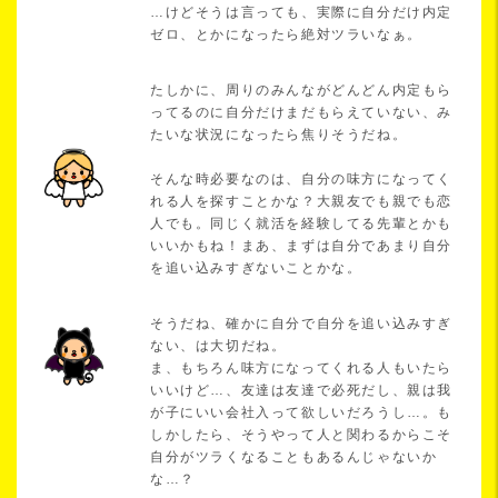
…けどそうは言っても、実際に自分だけ内定
ゼロ、とかになったら絶対ツラいなぁ。
たしかに、周りのみんながどんどん内定もら
ってるのに自分だけまだもらえていない、み
たいな状況になったら焦りそうだね。
そんな時必要なのは、自分の味方になってく
れる人を探すことかな？大親友でも親でも恋
人でも。同じく就活を経験してる先輩とかも
いいかもね！まあ、まずは自分であまり自分
を追い込みすぎないことかな。
そうだね、確かに自分で自分を追い込みすぎ
ない、は大切だね。
ま、もちろん味方になってくれる人もいたら
いいけど…、友達は友達で必死だし、親は我
が子にいい会社入って欲しいだろうし…。も
しかしたら、そうやって人と関わるからこそ
自分がツラくなることもあるんじゃないか
な…？