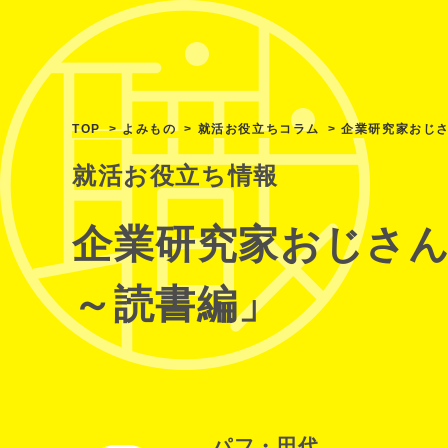
TOP
よみもの
就活お役立ちコラム
企業研究家おじ
就活お役立ち情報
企業研究家おじさ
～読書編」
パフ・田代