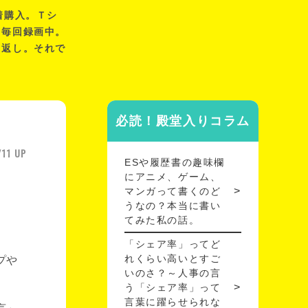
着購入。Ｔシ
、毎回録画中。
り返し。それで
必読！殿堂入りコラム
/11 UP
ESや履歴書の趣味欄
にアニメ、ゲーム、
マンガって書くのど
うなの？本当に書い
てみた私の話。
「シェア率」ってど
れくらい高いとすご
プや
いのさ？～人事の言
う「シェア率」って
言葉に躍らせられな