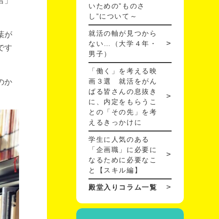
言」
いための”ものさ
し”について～
就活の軸が見つから
葉が
ない…（大学４年・
です
男子）
「働く」を考える映
画３選 就活をがん
のか
ばる皆さんの息抜き
に、内定をもらうこ
との「その先」を考
えるきっかけに
学生に人気のある
「企画職」に必要に
なるために必要なこ
と【スキル編】
殿堂入りコラム一覧