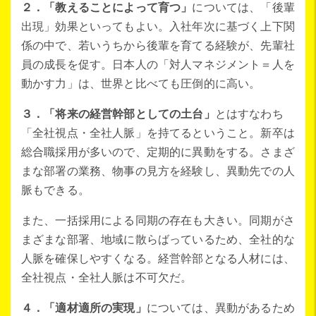
２．「教えることによって育つ」
については、「後輩
出現」効果といってもよい。入社年次に基づく上下関
係の中で、若いうちから後輩を育てる経験が、先輩社
員の成長を促す。日本人の「対人マネジメント＝人を
動かす力」は、世界と比べても圧倒的に高い。
３．「将来の経営幹部としての土台」
とはすなわち
「全社視点・全社人脈」を持てるということ。新卒は
総合職採用が多いので、定期的に異動をする。さまざ
まな部署の業務、物事の見方を経験し、異動先での人
脈もできる。
また、一括採用による同期の存在も大きい。同期がさ
まざまな部署、地域に散らばっているため、全社的な
人脈を確保しやすくなる。経営幹部となる人材には、
全社視点・全社人脈は不可欠だ。
４．「適材適所の実現」
については、異動があるため