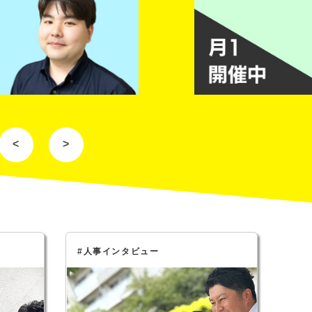
<
>
#人事インタビュー