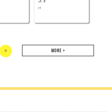
スト
式会社
IT
IT・情
MORE >
>