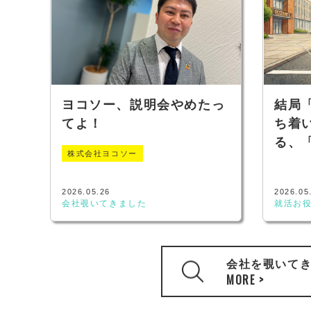
ヨコソー、説明会やめたっ
結局
てよ！
ち着
る、
株式会社ヨコソー
2026.05.26
2026.05
会社覗いてきました
就活お
会社を覗いて
MORE >