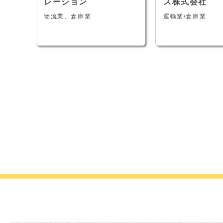
ンサ
レーション
ス株式会社
社
物流業、倉庫業
運輸業/倉庫業