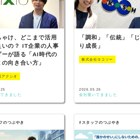
ちゃけ、どこまで活用
「調和」「伝統」「
いの？ IT企業の人事
り成長」
ダーが語る「AI時代の
株式会社ヨコソー
との向き合い方」
社アクシオ
.25
2026.05.26
いてきました
会社覗いてきました
フのつぶやき
#スタッフのつぶやき