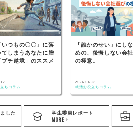
「いつもの〇〇」に落
「誰かのせい」にし
いてしまうあなたに贈
めの、後悔しない会
「プチ越境」のススメ
の極意。
.12
2026.04.28
役立ちコラム
就活お役立ちコラム
きました
学生委員レポート
MORE >