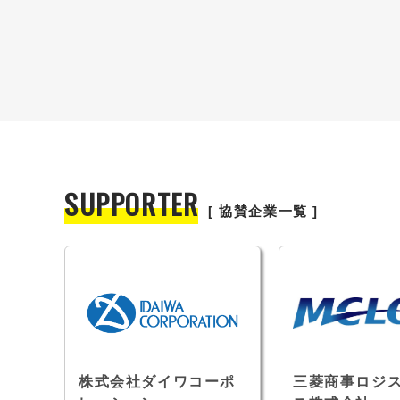
SUPPORTER
[ 協賛企業一覧 ]
ル・
株式会社ダイワコーポ
三菱商事ロジ