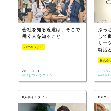
会社を知る近道は、そこで
ぶっ
働く人を知ること
して良
リー
パフのホサカ
就活
株式会
2026.07.24
2026.06
就活お役立ちコラム
会社覗
#人事インタビュー
#スタッ