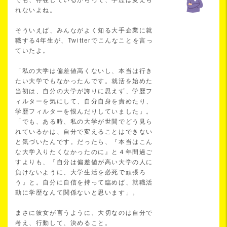
でも、存在しているからって、学歴は変えら
れないよね。
そういえば、みんながよく知る大手企業に就
職する4年生が、Twitterでこんなことを言っ
ていたよ。
「私の大学は偏差値高くないし、本当は行き
たい大学でもなかったんです。就活を始めた
当初は、自分の大学が誇りに思えず、学歴フ
ィルターを気にして、自分自身を責めたり、
学歴フィルターを恨んだりしていました」。
「でも、ある時、私の大学が世間でどう見ら
れているかは、自分で変えることはできない
と気づいたんです。だったら、『本当はこん
な大学入りたくなかったのに』と４年間過ご
すよりも、『自分は偏差値が高い大学の人に
負けないように、大学生活を必死で頑張ろ
う』と。自分に自信を持って臨めば、就職活
動に学歴なんて関係ないと思います」。
まさに彼女が言うように、大切なのは自分で
考え、行動して、決めること。