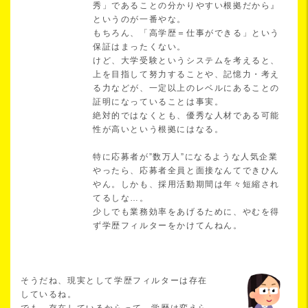
秀」であることの分かりやすい根拠だから』
というのが一番やな。
もちろん、「高学歴＝仕事ができる」という
保証はまったくない。
けど、大学受験というシステムを考えると、
上を目指して努力することや、記憶力・考え
る力などが、一定以上のレベルにあることの
証明になっていることは事実。
絶対的ではなくとも、優秀な人材である可能
性が高いという根拠にはなる。
特に応募者が”数万人”になるような人気企業
やったら、応募者全員と面接なんてできひん
やん。しかも、採用活動期間は年々短縮され
てるしな…。
少しでも業務効率をあげるために、やむを得
ず学歴フィルターをかけてんねん。
そうだね、現実として学歴フィルターは存在
しているね。