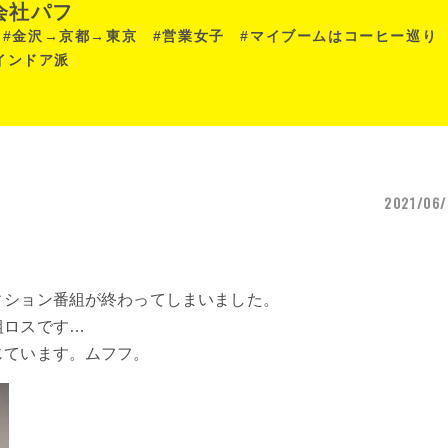
会社パフ
目 #金沢→京都→東京 #営業女子 #マイブームはコーヒー巡り
インドア派
2021/06/
ィション番組が終わってしまいました。
組ロスです…
じています。ムフフ。