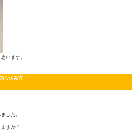
と思います。
果的な休み方
」
みました。
りますか？