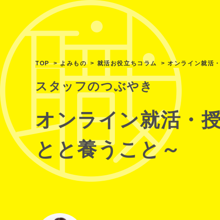
TOP
よみもの
就活お役立ちコラム
オンライン就活
スタッフのつぶやき
オンライン就活・
とと養うこと～