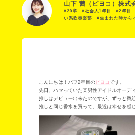
山下 茜（ピヨコ）株式
#20卒 #社会人1年目 #2年
い系吹奏楽部 #生まれた時から
こんにちは！パフ2年目の
ピヨコ
です。
先日、ハマっていた某男性アイドルオーデ
推しはデビュー出来たのですが、ずっと番
推しと同じ香水を買って、最近は幸せを感