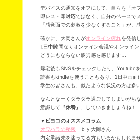
デバイスの通知をオフにして、自らを「オ
即レス・即対応ではなく、自分のペースで
「感覚面での刺激を少なくすること」が、
確かに、大岡さんが
オンライン疲れ
を発信
1日中隙間なくオンライン会議やオンライン
どうにもならない疲労感を感じます…
帰宅後もSNSをチェックしたり、Youtu
読書もkindleを使うこともあり、1日中画
学生の皆さんも、似たような状況の方は多
なんとなーくダラダラ過ごしてしまいがち
意識して
『休養』
、していきましょうね！
▼ピヨコのオススメコラム
オワハラの秘密
ｂｙ大岡さん
内定承諾先を迷ってる方もいるかもしれま