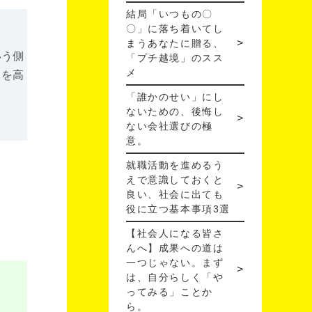
結局「いつもの〇
〇」に落ち着いてし
まうあなたに贈る、
いう側
「プチ越境」のスス
メ
力を高
「誰かのせい」にし
ないための、後悔し
ない会社選びの極
意。
就職活動を進めるう
えで意識しておくと
良い、社会に出ても
役に立つ基本事項3選
【社会人になる皆さ
んへ】成果への道は
一つじゃない。まず
は、自分らしく「や
ってみる」ことか
ら。