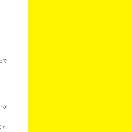
たで
いが
くれ