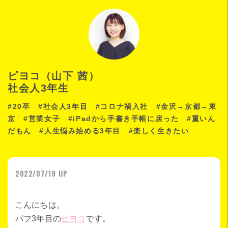
ピヨコ（山下 茜）
社会人3年生
#20卒 #社会人3年目 #コロナ禍入社 #金沢→京都→東
京 #営業女子 #iPadから手書き手帳に戻った #重いん
だもん #人生悩み始める3年目 #楽しく生きたい
2022/07/19 UP
こんにちは。
パフ3年目の
ピヨコ
です。