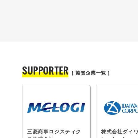
SUPPORTER
[ 協賛企業一覧 ]
ス株
三菱商事ロジスティク
株式会社ダイ