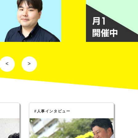
<
>
#人事インタビュー