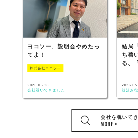
ヨコソー、説明会やめたっ
結局
てよ！
ち着
る、
株式会社ヨコソー
2026.05.26
2026.05
会社覗いてきました
就活お
会社を覗いて
MORE >