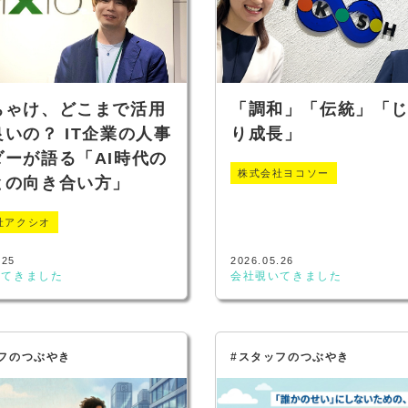
ちゃけ、どこまで活用
「調和」「伝統」「
いの？ IT企業の人事
り成長」
ダーが語る「AI時代の
株式会社ヨコソー
との向き合い方」
社アクシオ
.25
2026.05.26
いてきました
会社覗いてきました
フのつぶやき
#スタッフのつぶやき