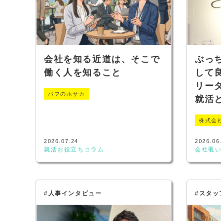
会社を知る近道は、そこで
ぶっ
働く人を知ること
して良
リー
パフのホサカ
就活
株式会
2026.07.24
2026.06
就活お役立ちコラム
会社覗
#人事インタビュー
#スタッ