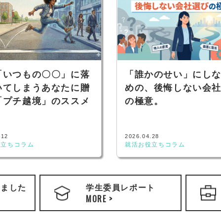
「いつもの〇〇」に落
「誰かのせい」にし
いてしまうあなたに贈
めの、後悔しない会
「プチ越境」のススメ
の極意。
.12
2026.04.28
役立ちコラム
就活お役立ちコラム
きました
学生委員レポート
MORE >