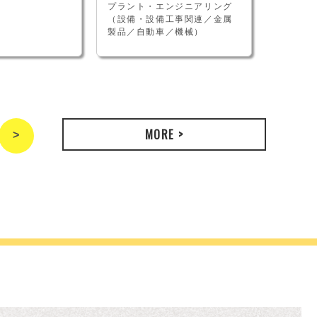
式会社
プラント・エンジニアリング
（設備・設備工事関連／金属
IT・情
製品／自動車／機械）
MORE >
>