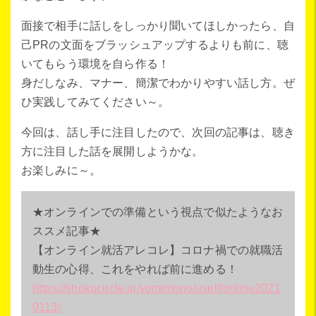
面接で相手に話しをしっかり聞いてほしかったら、自
己PRの文面をブラッシュアップするよりも前に、聴
いてもらう環境を自ら作る！
身だしなみ、マナー、簡潔でわかりやすい話し方。ぜ
ひ実践してみてください～。
今回は、話し手に注目したので、次回の記事は、聴き
方に注目した話を展開しようかな。
お楽しみに～。
★オンラインでの準備という視点で似たようなお
ススメ記事★
【オンライン就活アレコレ】コロナ禍での就職活
動生の心得、これをやれば前に進める！
https://shokucircle.jp/yomimono/uself/online2021
0113/