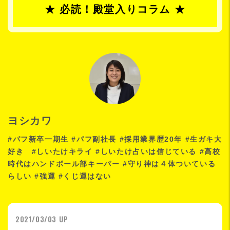
★ 必読！殿堂入りコラム ★
ヨシカワ
#パフ新卒一期生 #パフ副社長 #採用業界歴20年 #生ガキ大
好き #しいたけキライ #しいたけ占いは信じている #高校
時代はハンドボール部キーパー #守り神は４体ついている
らしい #強運 #くじ運はない
2021/03/03 UP