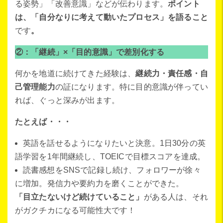
る姿勢」「改善意識」などが伝わります。
ポイント
は、「自分なりに考えて動いたプロセス」を語ること
です
。
②：「継続」×「目的意識」で差別化する
何かを地道に続けてきた経験は、
継続力・責任感・自
己管理能力
の証になります。特に目的意識が伴ってい
れば、ぐっと深みが出ます。
たとえば・・・
英語を話せるようになりたいと決意。1日30分の英
語学習を1年間継続し、TOEICで目標スコアを達成。
読書感想をSNSで記録し続け、フォロワーが徐々
に増加。発信力や要約力を磨くことができた。
「目立たないけど続けていること」
がある人は、それ
がガクチカになる可能性大です！