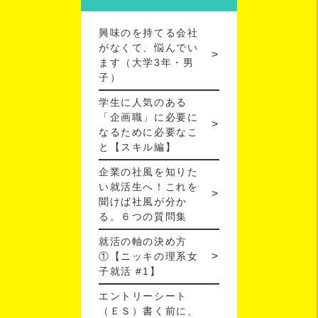
興味のを持てる会社
がなくて、悩んでい
ます（大学3年・男
子）
学生に人気のある
「企画職」に必要に
なるために必要なこ
と【スキル編】
企業の社風を知りた
い就活生へ！これを
聞けば社風が分か
る。６つの質問集
就活の軸の決め方
①【ニッキの理系女
子就活 #1】
エントリーシート
（ＥＳ）書く前に、