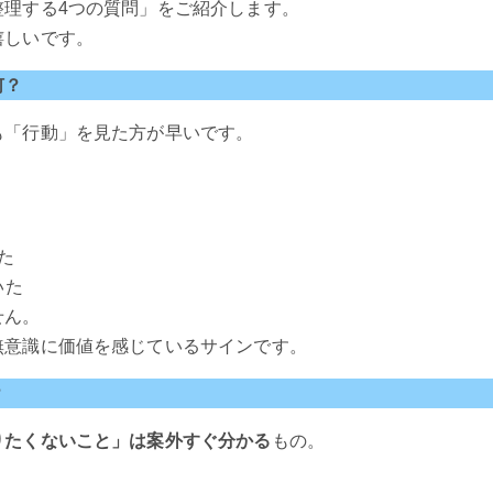
整理する4つの質問」をご紹介します。
嬉しいです。
何？
も「行動」を見た方が早いです。
た
いた
せん。
無意識に価値を感じているサインです。
？
りたくないこと」は案外すぐ分かる
もの。