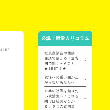
必読！殿堂入りコラム
31 UP
社員座談会や面接・
面談で使える！逆質
問で聞くべきこと
★BEST５★
就活への重い腰が上
がらないあなたへ
企業の社風を知りた
い就活生へ！これを
聞けば社風が分か
る。６つの質問集