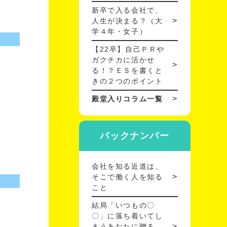
新卒で入る会社で、
人生が決まる？（大
学４年・女子）
【22卒】自己ＰＲや
ガクチカに活かせ
る！？ＥＳを書くと
きの２つのポイント
殿堂入りコラム一覧
バックナンバー
会社を知る近道は、
そこで働く人を知る
こと
結局「いつもの〇
〇」に落ち着いてし
まうあなたに贈る、