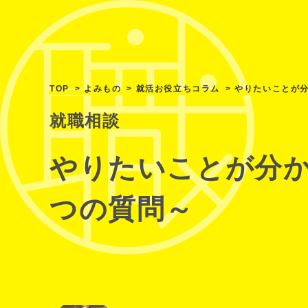
TOP
よみもの
就活お役立ちコラム
やりたいことが
就職相談
やりたいことが分か
つの質問～