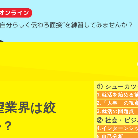
① シューカ
1.就活を始める
2.「人事」の視
志望業界は絞
3.就活の問題点
② 社会・ビ
か？
4.インターンシ
5.自己分析