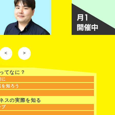
<
>
ツってなに？
前に
点を知ろう
ジネスの実際を知る
ップ