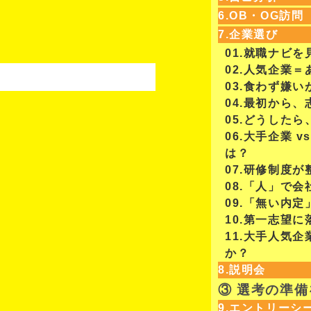
6.OB・OG訪問
7.企業選び
01.就職ナビ
02.人気企業
03.食わず嫌
04.最初から
05.どうした
06.大手企業 
は？
07.研修制度
08.「人」で
09.「無い内
10.第一志望
11.大手人気
か？
8.説明会
③ 選考の準
9.エントリーシ