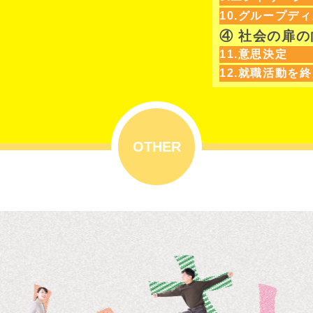
10.グループデ
④ 社会の扉
11.意思決定
12.就職活動を
OTHER