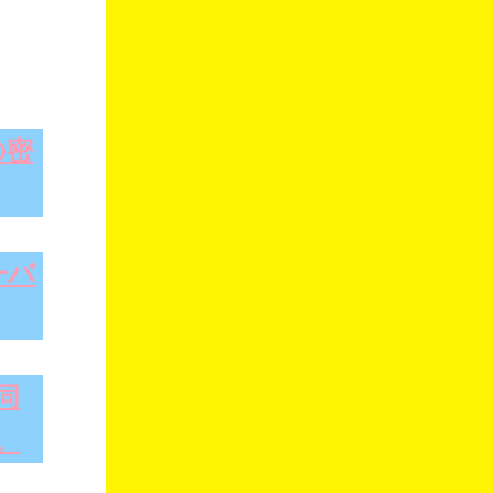
の密
ーバ
同
。