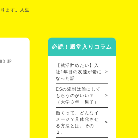
おります。人生
必読！殿堂入りコラム
03 UP
【就活辞めたい】入
社1年目の友達が鬱に
なった話
ESの添削は誰にして
もらうのがいい？
（大学３年・男子）
働くって、どんなイ
メージ？具体化させ
る方法とは。その
２。