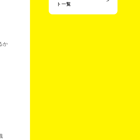
ト一覧
るか
職