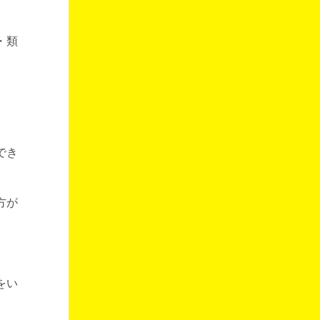
・類
でき
方が
をい