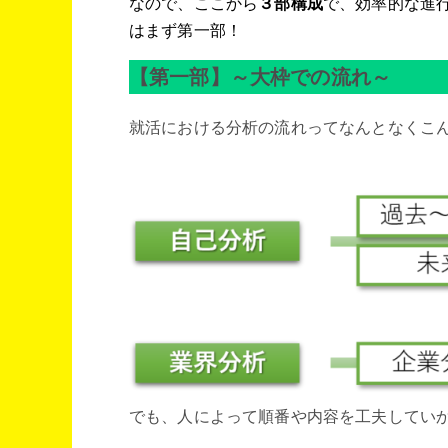
なので、ここから
３部構成
で、効率的な進
はまず第一部！
【第一部】～大枠での流れ～
就活における分析の流れってなんとなくこ
でも、人によって順番や内容を工夫してい