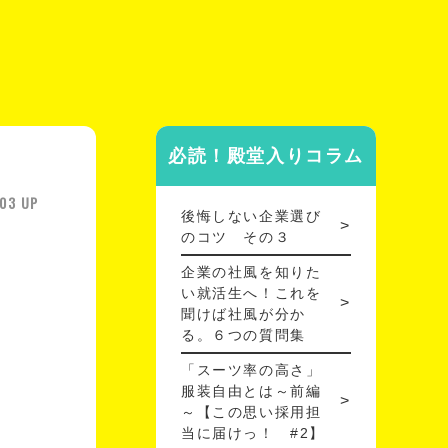
必読！殿堂入りコラム
03 UP
後悔しない企業選び
のコツ その３
企業の社風を知りた
い就活生へ！これを
聞けば社風が分か
る。６つの質問集
「スーツ率の高さ」
服装自由とは～前編
～【この思い採用担
当に届けっ！ #2】