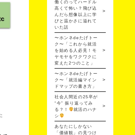
働くのってハードル
高くて怖い？飛び込
んだら想像以上に学
びと温かさに溢れて
いた話
〜ホンネdeたげトー
ク〜「これから就活
を始める人必見！モ
ヤモヤをワクワクに
変えた2つのこと」
〜ホンネdeたげトー
ク〜「就活編マイン
ドマップの書き方」
社会人間近の25卒が
“今” 振り返ってみ
る？！
就活のハナ
た
シ
あなたにしかない
「価値観」の見つけ