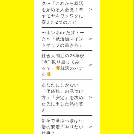
ク〜「これから就活
を始める人必見！モ
ヤモヤをワクワクに
変えた2つのこと」
〜ホンネdeたげトー
ク〜「就活編マイン
ドマップの書き方」
社会人間近の25卒が
“今” 振り返ってみ
る？！
就活のハナ
シ
あなたにしかない
「価値観」の見つけ
方：「安定」を求め
た先に出した私の答
え
新卒で選ぶべきは生
活の安定？やりたい
仕事？