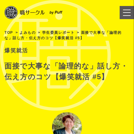
TOP
よみもの
学生委員レポート
面接で大事な「論理的
な」話し方・伝え方のコツ【爆笑就活 #5】
爆笑就活
面接で大事な「論理的な」話し方・
伝え方のコツ【爆笑就活 #5】