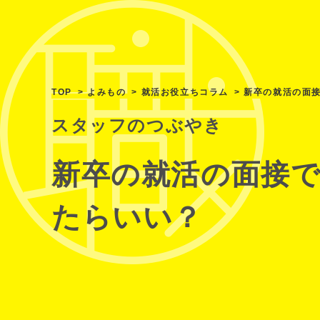
TOP
よみもの
就活お役立ちコラム
新卒の就活の面
スタッフのつぶやき
新卒の就活の面接
たらいい？