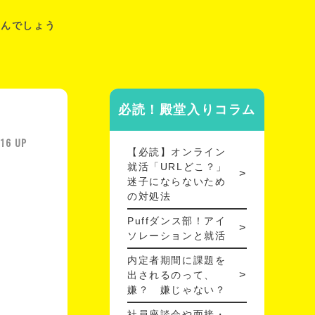
てなんでしょう
必読！殿堂入りコラム
/16 UP
【必読】オンライン
就活「URLどこ？」
迷子にならないため
の対処法
Puffダンス部！アイ
ソレーションと就活
内定者期間に課題を
出されるのって、
嫌？ 嫌じゃない？
社員座談会や面接・