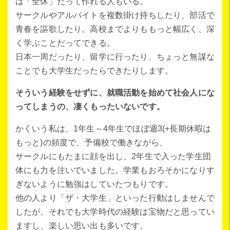
は「全休」だって作れる人もいる。
サークルやアルバイトを複数掛け持ちしたり、部活で
青春を謳歌したり。高校までよりももっと幅広く、深
く学ぶことだってできる。
日本一周だったり、留学に行ったり、ちょっと無謀な
ことでも大学生だったらできたりします。
そういう経験をせずに、就職活動を始めて社会人にな
ってしまうの、凄くもったいないです。
かくいう私は、1年生～4年生でほぼ週3(+長期休暇は
もっと)の頻度で、予備校で働きながら、
サークルにもたまに顔を出し、2年生で入った学生団
体にも力を注いでいました。学業もおろそかになりす
ぎないように勉強はしていたつもりです。
他の人より「ザ・大学生」といった行動はしませんで
したが、それでも大学時代の経験は宝物だと思ってい
ますし、楽しい思い出も多いです。