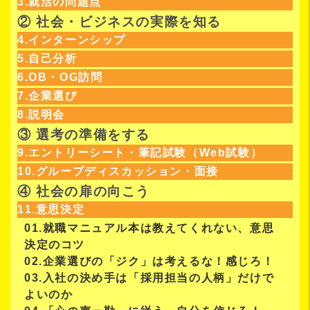
3.就活の問題点
② 社会・ビジネスの実際を知る
4.インターンシップ
5.自己分析
6.OB・OG訪問
7.企業選び
8.説明会
③ 選考の準備をする
9.エントリーシート・筆記試験（Web試験）
10.グループディスカッション・面接
④ 社会の扉の向こう
11.意思決定
01.就職マニュアル本は教えてくれない、意思
決定のコツ
02.企業選びの「ジク」は考えるな！感じろ！
03.入社の決め手は「採用担当の人柄」だけで
よいのか